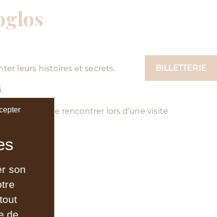
oglos
BILLETTERIE
er leurs histoires et secrets.
.
cepter
ourrez alors le rencontrer lors d’une visite
er son
otre
tout
e de