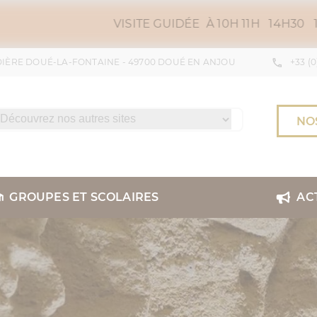
VISITE GUIDÉE À 10H 11H 14H30 15H30 16H30 ET
UDIÈRE DOUÉ-LA-FONTAINE - 49700 DOUÉ EN ANJOU
+33 (0
NO
GROUPES ET SCOLAIRES
AC