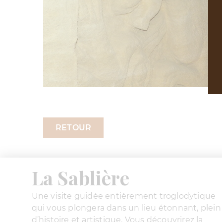
RETOUR
La Sablière
Une visite guidée entièrement troglodytique
qui vous plongera dans un lieu étonnant, plein
d’histoire et artistique. Vous découvrirez la