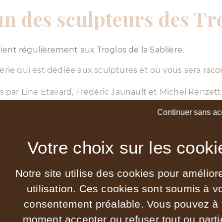
un des sculpteurs des Tr
vient régulièrement aux Troglos de la Sablière.
ie qui est dédiée aux sculptures et où vous sera racont
 par Line Etavard, Frédéric Jaunault et Michel Renzetti
Continuer sans ac
era présent, n’hésitez pas à consulter notre site. Vous p
Notre site utilise des cookies pour amélior
utilisation. Ces cookies sont soumis à v
consentement préalable. Vous pouvez à 
moment accepter ou refuser tout ou parti