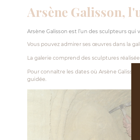
Arsène Galisson, l'
Arsène Galisson est l’un des sculpteurs qui 
Vous pouvez admirer ses œuvres dans la galer
La galerie comprend des sculptures réalisées
Pour connaître les dates où Arsène Galisson s
guidée.