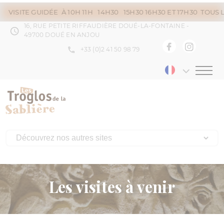
VISITE GUIDÉE À 10H 11H 14H30 15H30 16H30 ET 17H30 TOUS LES
16, RUE PETITE RIFFAUDIÈRE DOUÉ-LA-FONTAINE -
49700 DOUÉ EN ANJOU
+33 (0)2 41 50 98 79
Menu
Les visites à venir