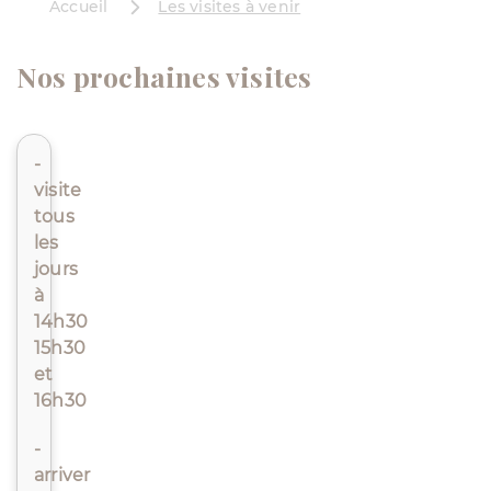
Accueil
Les visites à venir
Nos prochaines visites
-
visite
tous
les
jours
à
14h30
15h30
et
16h30
-
arriver