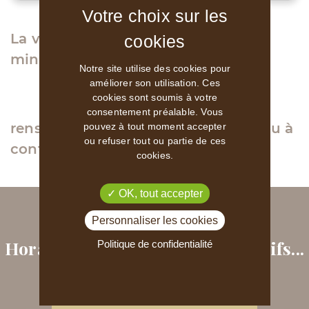
La visite guidée dure environ 50
minutes.
Notre site utilise des cookies pour
améliorer son utilisation. Ces
cookies sont soumis à votre
consentement préalable. Vous
renseignements au 02 41 50 98 79 ou à
pouvez à tout moment accepter
ou refuser tout ou partie de ces
contacts@histoirederose.com.
cookies.
OK, tout accepter
PRÉPARER VOTRE VISITE
Personnaliser les cookies
Horaires, plan, accessibilité, tarifs...
Politique de confidentialité
INFORMATIONS PRATIQUES